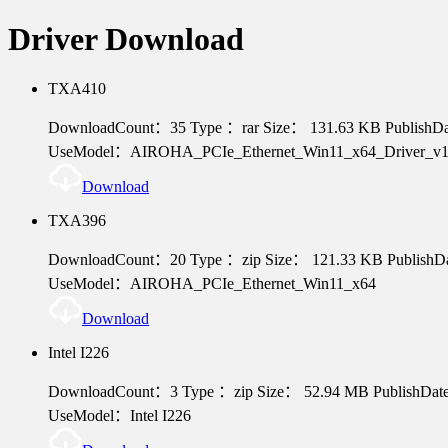
Driver Download
TXA410
DownloadCount：35
Type ：rar
Size： 131.63 KB
PublishD
UseModel：AIROHA_PCIe_Ethernet_Win11_x64_Driver_v1.2
Download
TXA396
DownloadCount：20
Type ：zip
Size： 121.33 KB
PublishD
UseModel：AIROHA_PCIe_Ethernet_Win11_x64
Download
Intel I226
DownloadCount：3
Type ：zip
Size： 52.94 MB
PublishDa
UseModel：Intel I226